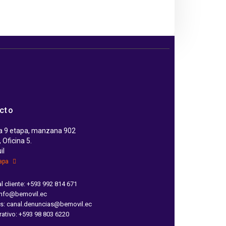
cto
a 9 etapa, manzana 902
 Oficina 5.
il
mapa
al cliente: +593 992 814 671
 info@bemovil.ec
s: canal.denuncias@bemovil.ec
rativo: +593 98 803 6220